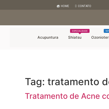
HOME
CONTATO
ESPECIALIDADE
NO
Acupuntura
Shiatsu
Ozonioter
Tag:
tratamento d
Tratamento de Acne c