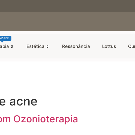
VIDADE
apia
Estética
Ressonância
Lottus
Cu
e acne
om Ozonioterapia