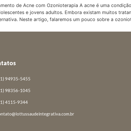
amento de Acne com Ozonioterapia A acne é uma condiçã
lescentes e jovens adultos. Embora existam muitos tratam
ativa. Neste artigo, falaremos um pouco sobre a ozoniot
tatos
11) 94935-5455
11) 98356-1045
11) 4115-9344
ontato@lottussaudeintegrativa.com.br