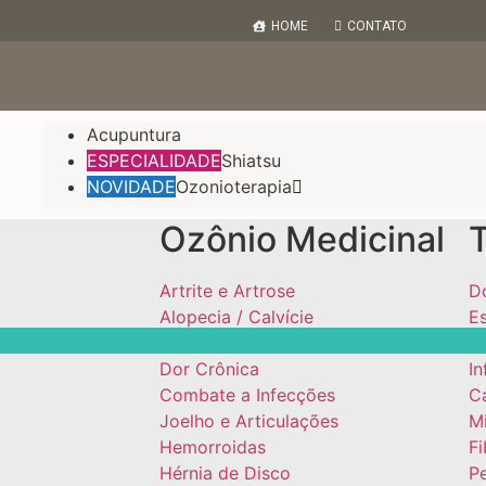
HOME
CONTATO
Acupuntura
ESPECIALIDADE
Shiatsu
NOVIDADE
Ozonioterapia
Ozônio Medicinal
Artrite e Artrose
D
Alopecia / Calvície
Es
Doenças Respiratórias
F
Dor Crônica
In
Combate a Infecções
C
Joelho e Articulações
Mi
Hemorroidas
Fi
Hérnia de Disco
P