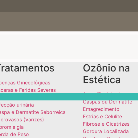
Tratamentos
Ozônio na
Estética
oenças Ginecológicas
caras e Feridas Severas
Acne (Espinhas)
ibrose Pulmonar
Caspas ou Dermatite
fecção urinária
Emagrecimento
aspa e Dermatite Seborreica
Estrias e Celulite
crovasos (Varizes)
Fibrose e Cicatrizes
bromialgia
Gordura Localizada
erda de Peso