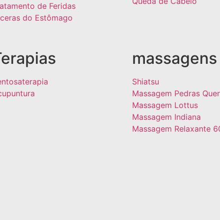
Queda de Cabelo
ratamento de Feridas
lceras do Estômago
Terapias
massagens
entosaterapia
Shiatsu
cupuntura
Massagem Pedras Quen
Massagem Lottus
Massagem Indiana
Massagem Relaxante 6