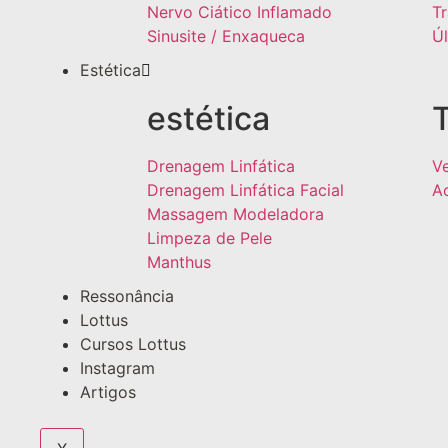
Nervo Ciático Inflamado
T
Sinusite / Enxaqueca
Ú
Estética
estética
Drenagem Linfática
V
Drenagem Linfática Facial
A
Massagem Modeladora
Limpeza de Pele
Manthus
Ressonância
Lottus
Cursos Lottus
Instagram
Artigos