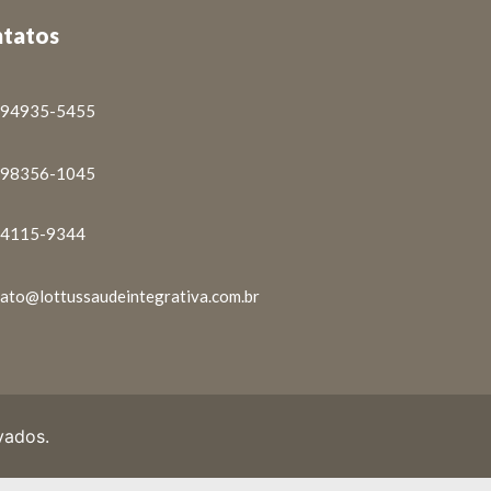
tatos
) 94935-5455
) 98356-1045
) 4115-9344
ato@lottussaudeintegrativa.com.br
vados.