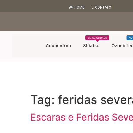
HOME
CONTATO
ESPECIALIDADE
NO
Acupuntura
Shiatsu
Ozonioter
Tag:
feridas seve
Escaras e Feridas Seve