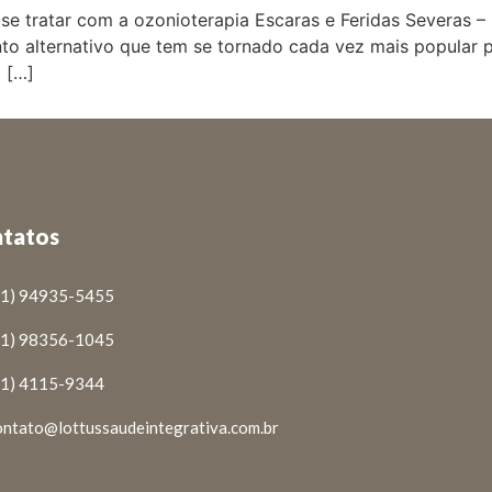
 se tratar com a ozonioterapia Escaras e Feridas Severas –
to alternativo que tem se tornado cada vez mais popular p
a […]
tatos
11) 94935-5455
11) 98356-1045
11) 4115-9344
ontato@lottussaudeintegrativa.com.br