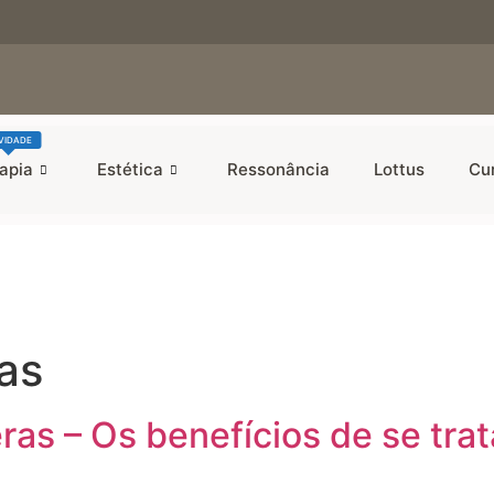
VIDADE
apia
Estética
Ressonância
Lottus
Cu
ras
ras – Os benefícios de se tra